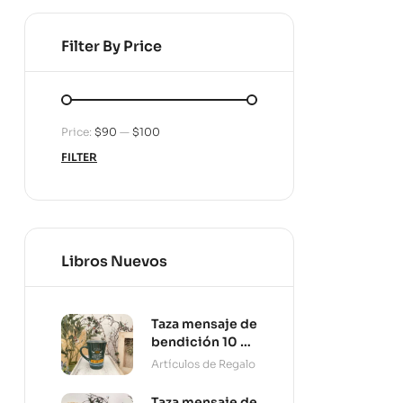
Filter By Price
Price:
$90
—
$100
FILTER
Libros Nuevos
Taza mensaje de
bendición 10 oz
Persevera
Artículos de Regalo
Taza mensaje de