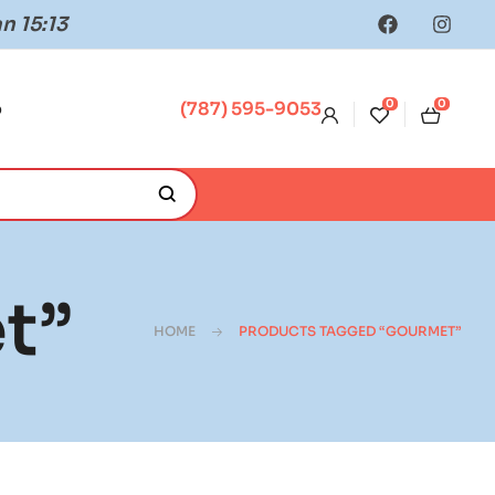
n 15:13
0
0
o
(787) 595-9053
t”
HOME
PRODUCTS TAGGED “GOURMET”