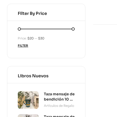
Filter By Price
Price:
$20
—
$30
FILTER
Libros Nuevos
Taza mensaje de
bendición 10 oz
Persevera
Artículos de Regalo
Taza mensaje de