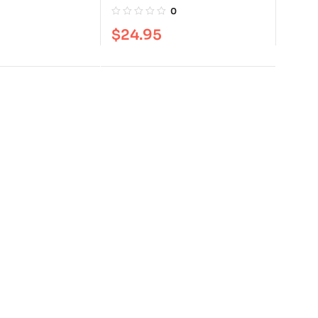
Edición tapa blanda
0
$
24.95