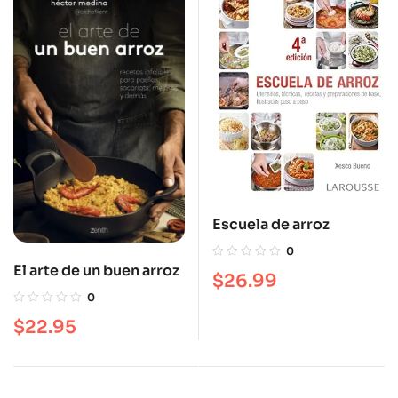
Escuela de arroz
0
El arte de un buen arroz
$
26.99
0
$
22.95