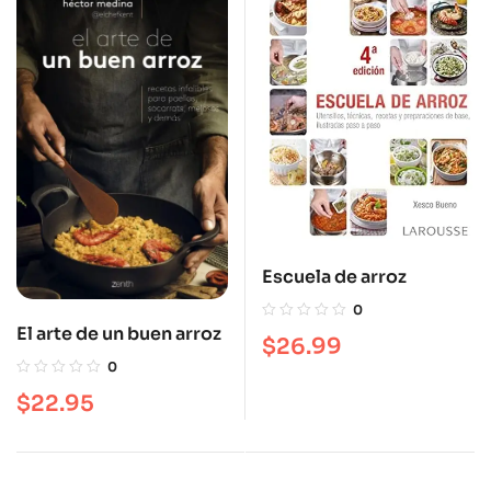
Escuela de arroz
0
El arte de un buen arroz
$
26.99
0
$
22.95