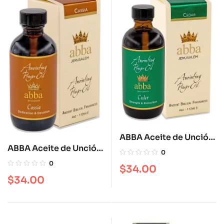
ABBA Aceite de Unción
ABBA Aceite de Unción
Cedar 4 oz
0
Cassia 4 oz
0
$
34.00
$
34.00