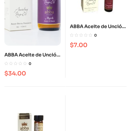
ABBA Aceite de Unción
Pomegranate 1/4 OZ
0
$
7.00
ABBA Aceite de Unción
Mirra 4 oz
0
$
34.00