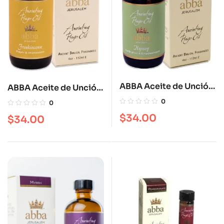
ABBA Aceite de Unción
ABBA Aceite de Unción
Hyssop 4 OZ
Frankincense 4 oz
0
0
$
34.00
$
34.00