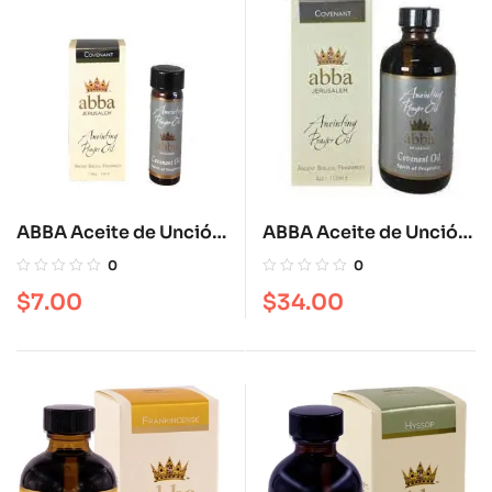
ABBA Aceite de Unción
ABBA Aceite de Unción
Covenant 1/4 OZ
Covenat 4 oz
0
0
$
7.00
$
34.00