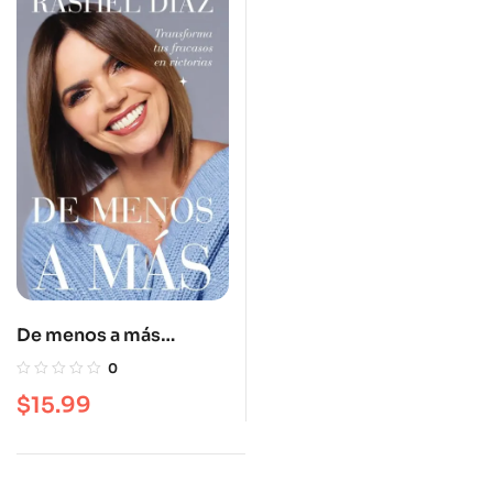
De menos a más
(firmados por la autora)
0
$
15.99