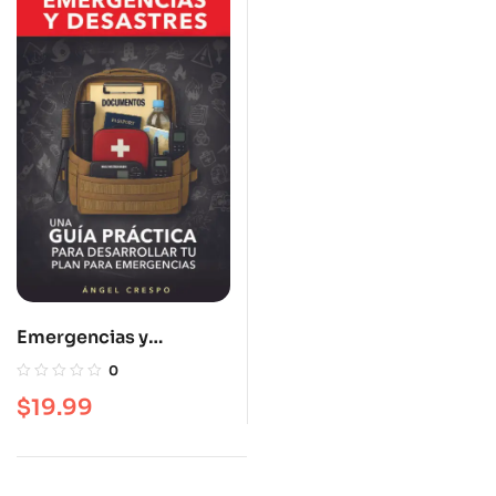
Emergencias y
desastres: Una guía
0
práctica para
$
19.99
desarrollar tu plan de
emergencia