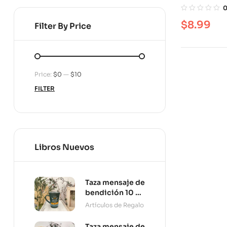
$
8.99
Filter By Price
Price:
$0
—
$10
FILTER
Libros Nuevos
Taza mensaje de
bendición 10 oz
Persevera
Artículos de Regalo
Taza mensaje de