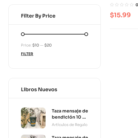
por la auto
$
15.99
Filter By Price
Price:
$10
—
$20
FILTER
Libros Nuevos
Taza mensaje de
bendición 10 oz
Persevera
Artículos de Regalo
Taza mensaje de