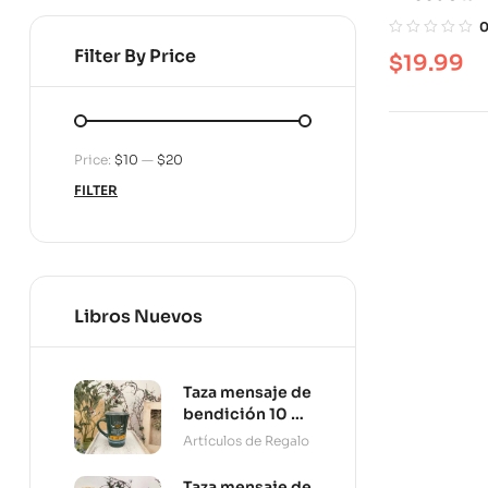
periodista 
algunas le
Filter By Price
$
19.99
aprendida
Price:
$10
—
$20
FILTER
Libros Nuevos
Taza mensaje de
bendición 10 oz
Persevera
Artículos de Regalo
Taza mensaje de