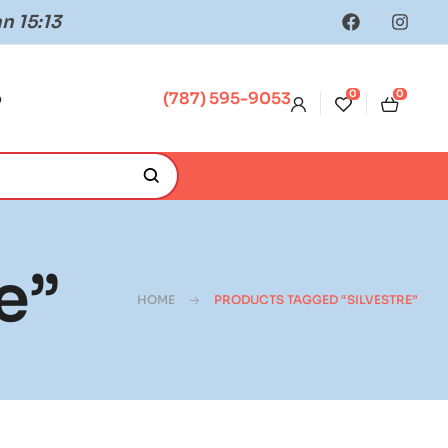
n 15:13
0
0
o
(787) 595-9053
e”
HOME
PRODUCTS TAGGED “SILVESTRE”