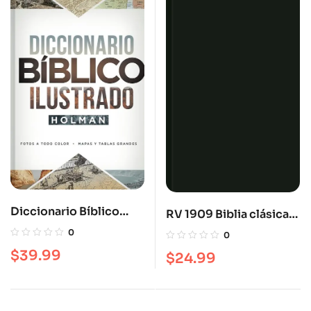
Diccionario Bíblico
RV 1909 Biblia clásica
Ilustrado Holman
con referencia, negro
0
0
tapa dura
$
39.99
$
24.99