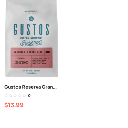
Gustos Reserva Grano
Adjunta 8 oz
0
$
13.99