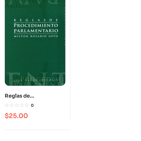
Reglas de
procedimiento
0
parlamentario
$
25.00