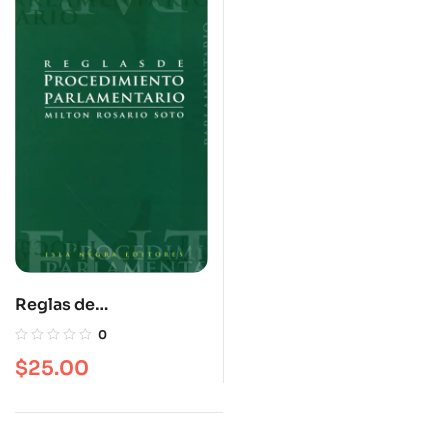
Reglas de
procedimiento
0
parlamentario
$
25.00