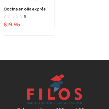
Cocina en olla exprés
0
$
19.95