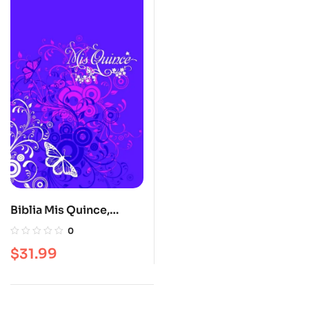
Biblia Mis Quince,
amatista con
0
mariposas, símil piel,
$
31.99
Reina Valera 1960