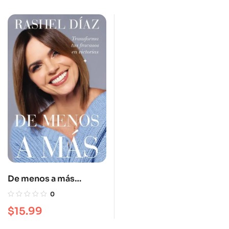
De menos a más
(firmados por la autora)
0
$
15.99