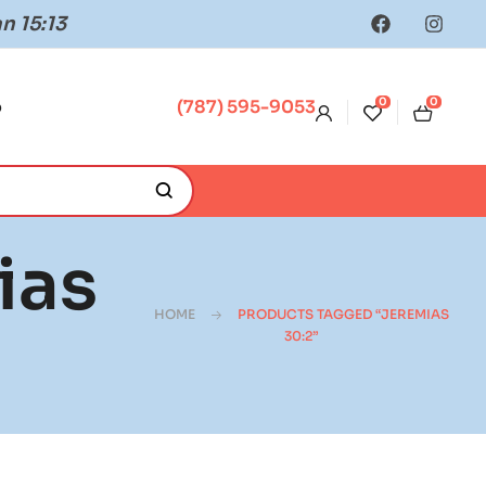
n 15:13
0
0
o
(787) 595-9053
ias
HOME
PRODUCTS TAGGED “JEREMIAS
30:2”