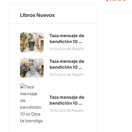
Libros Nuevos
Taza mensaje de
bendición 10 oz
Persevera
Artículos de Regalo
Taza mensaje de
bendición 10 oz
Tú puedes
Artículos de Regalo
Taza mensaje de
bendición 10 oz
Dios te bendiga
Artículos de Regalo