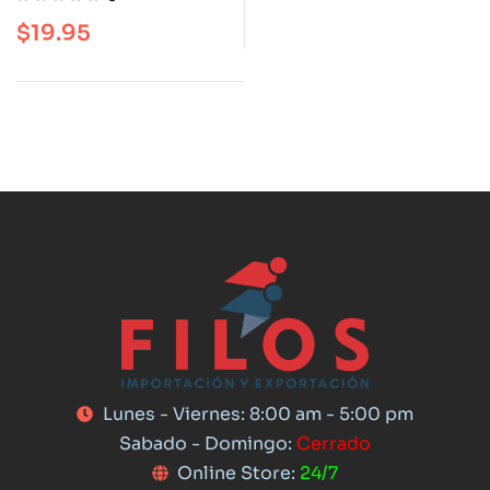
of Emotions (Spanish
$
19.95
Edition)
Lunes - Viernes: 8:00 am - 5:00 pm
Sabado - Domingo:
Cerrado
Online Store:
24/7