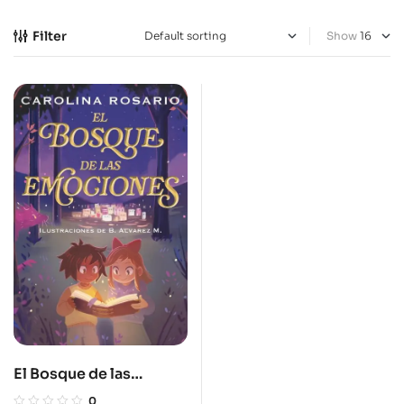
Filter
Show
El Bosque de las
emociones / The Forest
0