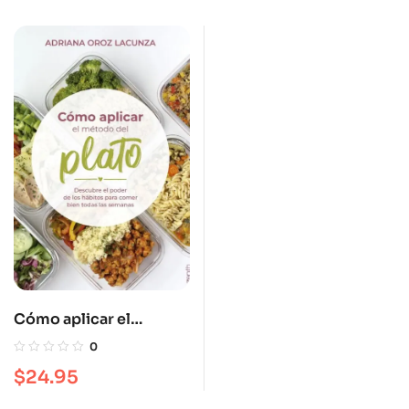
Cómo aplicar el
método del plato
0
$
24.95