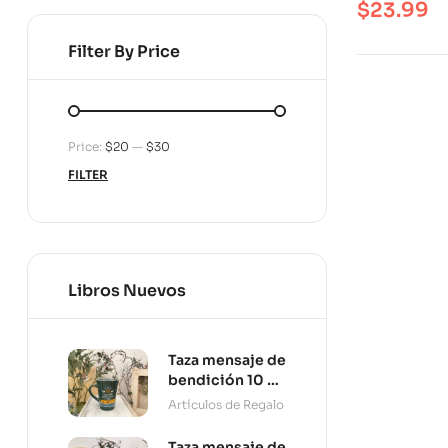
$
23.99
Filter By Price
Price:
$20
—
$30
FILTER
Libros Nuevos
Taza mensaje de
bendición 10 oz
Persevera
Artículos de Regalo
Taza mensaje de