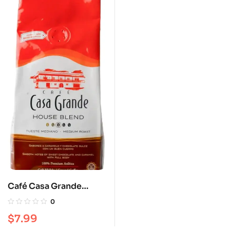
Café Casa Grande
House Blend 12 oz
0
Tueste mediano
$
7.99