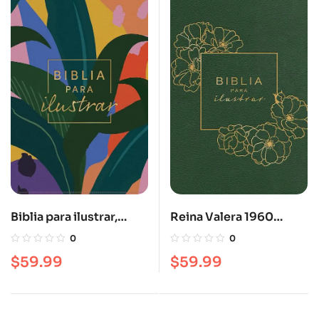
Biblia para ilustrar,
Reina Valera 1960
floral símil piel RVR
Biblia para ilustrar,
0
0
1960
verde símil piel
$
59.99
$
59.99