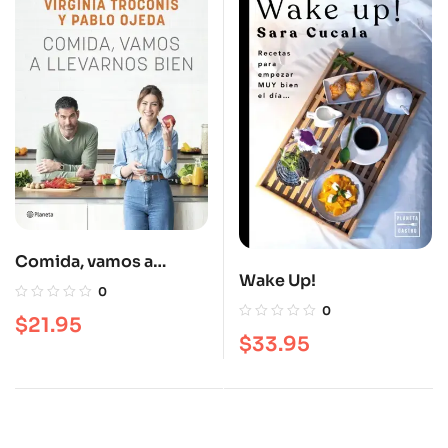
Comida, vamos a
Wake Up!
llevarnos bien
0
0
$
21.95
$
33.95