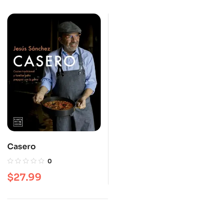
Casero
0
$
27.99