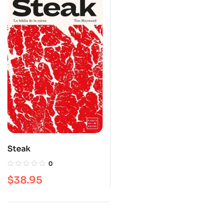
Steak
0
$
38.95