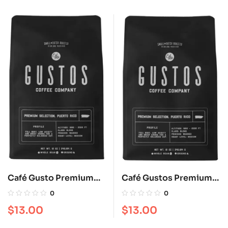
Café Gusto Premium
Café Gustos Premium
molido 12 oz
en grano12 oz
0
0
$
13.00
$
13.00