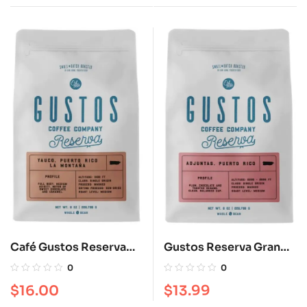
Café Gustos Reserva
Gustos Reserva Grano
Grano Yauco 8 oz
Adjunta 8 oz
0
0
$
16.00
$
13.99