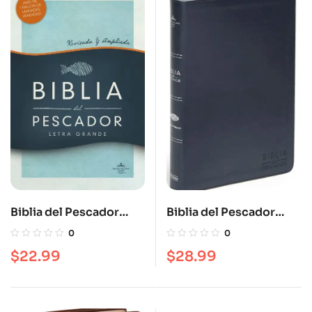
Biblia del Pescador
Biblia del Pescador
Letra Grande
letra grande, azul símil
0
0
piel RVR 1960
$
22.99
$
28.99