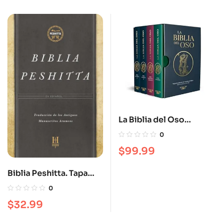
La Biblia del Oso
Estuche
0
$
99.99
Biblia Peshitta. Tapa
dura
0
$
32.99